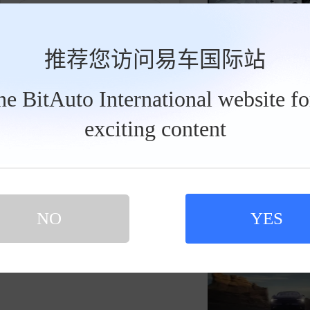
发私信
推荐您访问易车国际站
the BitAuto International website f
exciting content
simonfeng240617
2026
买新车 上易车
认证顾问微信聊 放心比价不吃亏
中国智造的高光时刻！
扫码下载易车APP
NO
YES