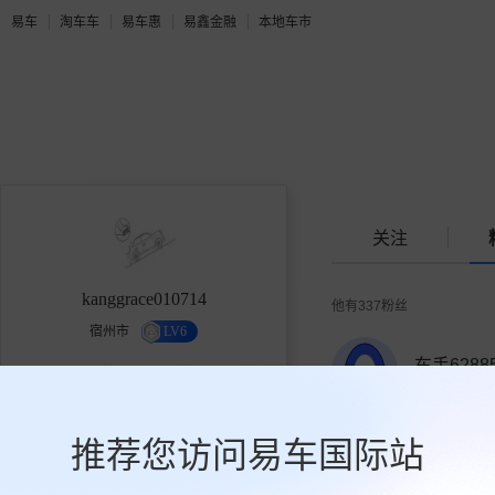
易车
淘车车
易车惠
易鑫金融
本地车市
关注
kanggrace010714
他有
337
粉丝
宿州市
LV6
车手6288
2.6万
18
337
1人关注
获赞
关注
粉丝
推荐您访问易车国际站
关注
陈伟武35
0人关注