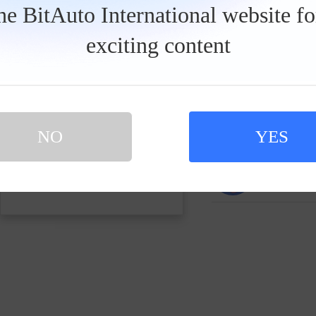
发私信
the BitAuto International website f
exciting content
大圣车手00
5人关注
翱翔的广白
0人关注
NO
YES
买新车 上易车
认证顾问微信聊 放心比价不吃亏
扫码下载易车APP
行业翘楚冬
3人关注