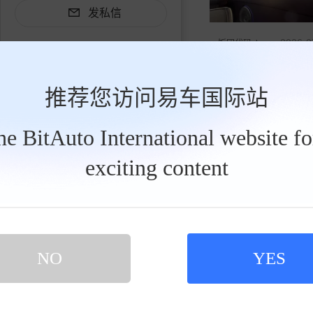
发私信
2026-0
一饭团代码zhou
二百多的超跑有很多，
推荐您访问易车国际站
the BitAuto International website f
买新车 上易车
exciting content
认证顾问微信聊 放心比价不吃亏
扫码下载易车APP
NO
YES