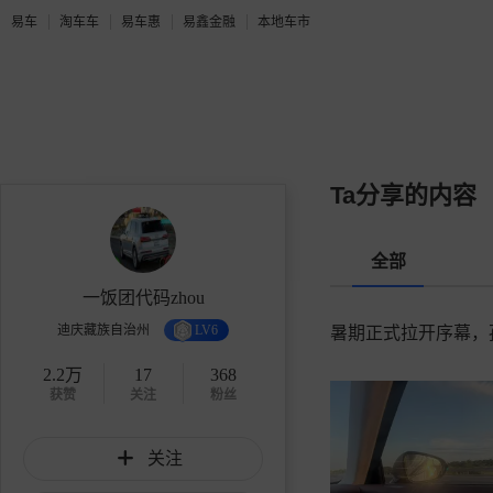
易车
淘车车
易车惠
易鑫金融
本地车市
Ta分享的内容
全部
一饭团代码zhou
迪庆藏族自治州
LV6
暑期正式拉开序幕，
2.2万
17
368
获赞
关注
粉丝
关注