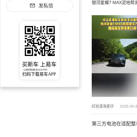
银河星耀7 MAX泥地
发私信
买新车 上易车
认证顾问微信聊 放心比价不吃亏
扫码下载易车APP
红轻语海星仔
2026-06-
第三方电池在适配整