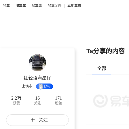
易车
淘车车
易车惠
易鑫金融
本地车市
Ta分享的内容
全部
红轻语海星仔
上饶市
LV6
2.2万
16
171
获赞
关注
粉丝
关注