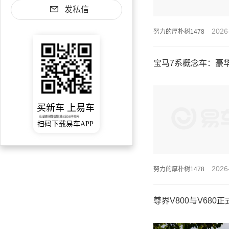
发私信
2026
努力的厚朴树1478
宝马7系概念车：豪
买新车 上易车
认证顾问微信聊 放心比价不吃亏
扫码下载易车APP
2026
努力的厚朴树1478
尊界V800与V68