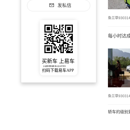
发私信
鱼兰草93031
每小时达
买新车 上易车
认证顾问微信聊 放心比价不吃亏
扫码下载易车APP
鱼兰草93031
轿车的级别