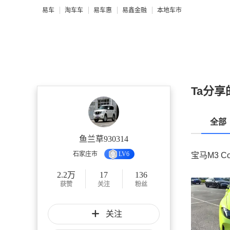
易车
淘车车
易车惠
易鑫金融
本地车市
Ta分享
全部
鱼兰草930314
石家庄市
LV6
宝马M3 C
2.2万
17
136
获赞
关注
粉丝
关注