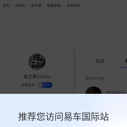
易车
淘车车
易车惠
易鑫金融
本地车市
关注
鱼兰草930314
他有
137
粉丝
石家庄市
LV6
哎呀呀AA
2.2万
17
137
43人关注
获赞
关注
粉丝
推荐您访问易车国际站
关注
备注斑点狗
0人关注