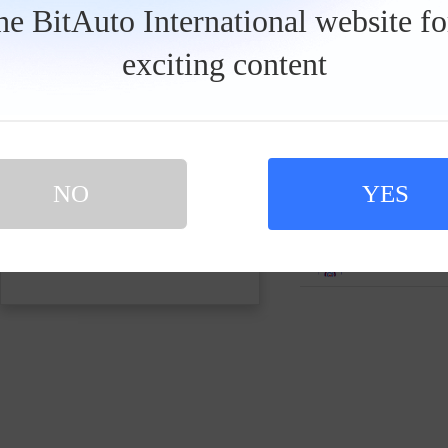
发私信
the BitAuto International website f
exciting content
车手16639
0人关注
诚实的紫藤
0人关注
NO
YES
买新车 上易车
认证顾问微信聊 放心比价不吃亏
扫码下载易车APP
车手62160
0人关注