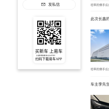
发私信
坦率的佛手瓜1
此次长鑫
买新车 上易车
认证顾问微信聊 放心比价不吃亏
扫码下载易车APP
坦率的佛手瓜1
车主李先生