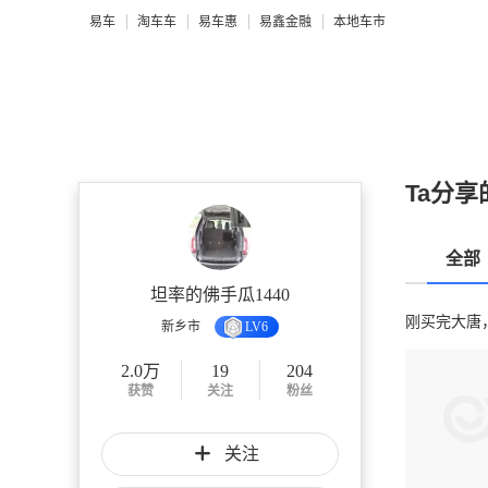
易车
淘车车
易车惠
易鑫金融
本地车市
Ta分享
全部
坦率的佛手瓜1440
刚买完大唐
新乡市
LV6
2.0万
19
204
获赞
关注
粉丝
关注