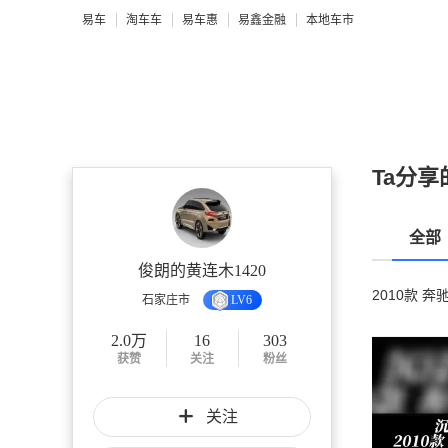
易车
淘车车
易车惠
易鑫金融
本地车市
Ta分享
全部
俊朗的黄连木1420
2010款 奔
石家庄市
LV6
2.0万
16
303
获赞
关注
粉丝
关注