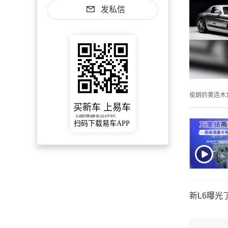
发私信
俊朗的黄连木1
买新车 上易车
认证顾问微信聊 放心比价不吃亏
扫码下载易车APP
新L6曝