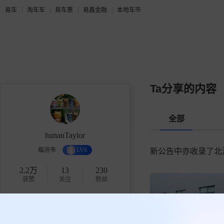
易车
淘车车
易车惠
易鑫金融
本地车市
Ta分享的内容
全部
hunanTaylor
临汾市
LV6
新公告中亦收录了北汽
2.2万
13
230
获赞
关注
粉丝
关注