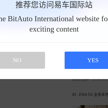
推荐您访问易车国际站
发私信
2026-08-
hunanTaylor
the BitAuto International website f
exciting content
昨日泥泞湿滑，今日
买新车 上易车
认证顾问微信聊 放心比价不吃亏
扫码下载易车APP
NO
YES
2026-08-
hunanTaylor
ID . ERA 5S