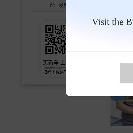
发私信
Visit the 
欢快的珊瑚84
有购车需求
买新车 上易车
认证顾问微信聊 放心比价不吃亏
扫码下载易车APP