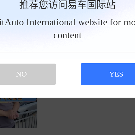
推荐您访问易车国际站
2026-07-22
汽车杂谈社区
0
BitAuto International website for mo
71
content
的朋友可以看过来。
NO
YES