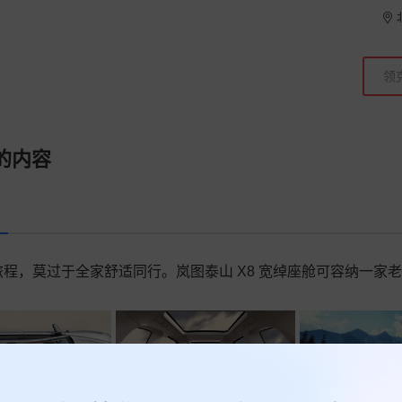
的内容
程，莫过于全家舒适同行。岚图泰山 X8 宽绰座舱可容纳一家