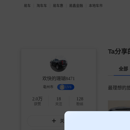
易车
淘车车
易车惠
易鑫金融
本地车市
Ta分享
全部
欢快的珊瑚8471
亳州市
LV6
最理想的旅
2.0万
18
128
获赞
关注
粉丝
关注