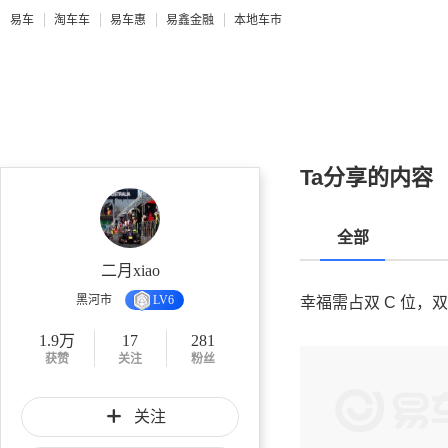
易车
淘车车
易车惠
易鑫金融
本地车市
Ta分享的内容
全部
二月xiao
黑河市
LV6
幸福需占双 C 位，
1.9万
17
281
获赞
关注
粉丝
关注