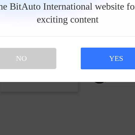
发私信
the BitAuto International website f
exciting content
爱车兵团
866868人关
芝士驾道
121459人关
NO
YES
买新车 上易车
认证顾问微信聊 放心比价不吃亏
扫码下载易车APP
驭电强尼
141802人关