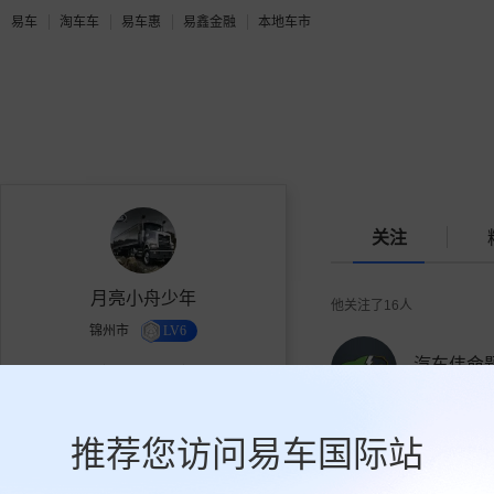
易车
淘车车
易车惠
易鑫金融
本地车市
关注
月亮小舟少年
他关注了
16
人
锦州市
LV6
汽车伟命
2.1万
16
230
60103人关注
获赞
关注
粉丝
推荐您访问易车国际站
关注
大梦车世
87056人关注