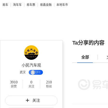
易车
淘车车
易车惠
易鑫金融
本地车市
Ta分享的内容
全部
小民汽车观
武汉
LV1
3910
0
210
获赞
关注
粉丝
关注