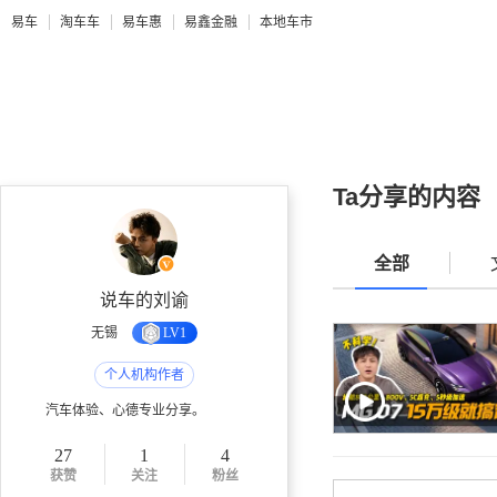
易车
淘车车
易车惠
易鑫金融
本地车市
Ta分享的内容
全部
说车的刘谕
无锡
LV1
个人机构作者
汽车体验、心德专业分享。
27
1
4
获赞
关注
粉丝