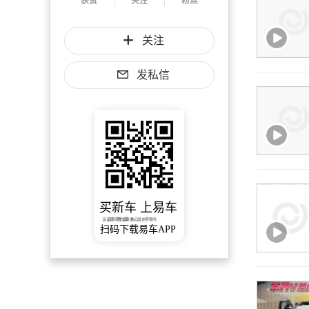
获赞
关注
粉丝
关注
发私信
买新车 上易车
认证顾问微信聊 放心比价不吃亏
扫码下载易车APP