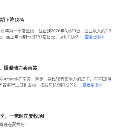
期下降18%
年第一季度业绩，截止到2026年6月30日，营业收入约2.9
元，而上年同期亏损791亿日元；净利润为3...
查看更多>
，插混动力卖南美
marok在南美，算是一款比较有影响力的皮卡，与丰田Hil
，还曾平行进口到国内，搭载与途观同框的2...
查看更多>
四季，一觉睡在夏牧场!
觉睡在夏牧场!