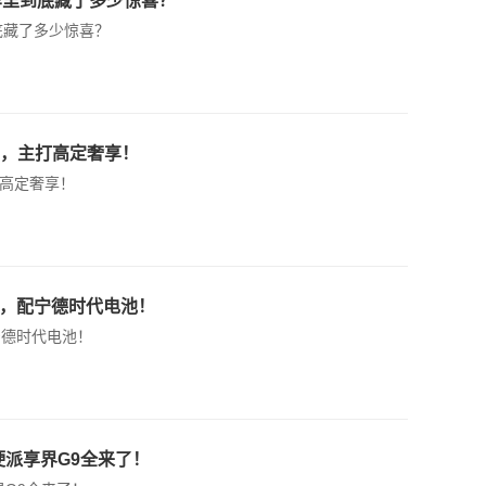
车里到底藏了多少惊喜？
底藏了多少惊喜？
0V，主打高定奢享！
打高定奢享！
轿，配宁德时代电池！
宁德时代电池！
硬派享界G9全来了！