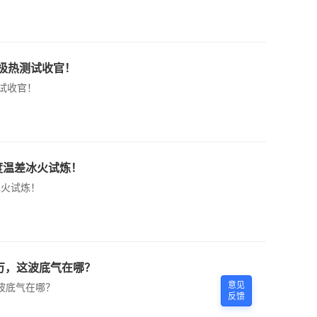
极热测试收官！
试收官！
℃度温差冰火试炼！
冰火试炼！
万，这波底气在哪？
意见
波底气在哪？
反馈