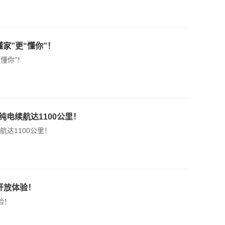
家”更“懂你”！
懂你”！
，纯电续航达1100公里！
航达1100公里！
开放体验！
验！