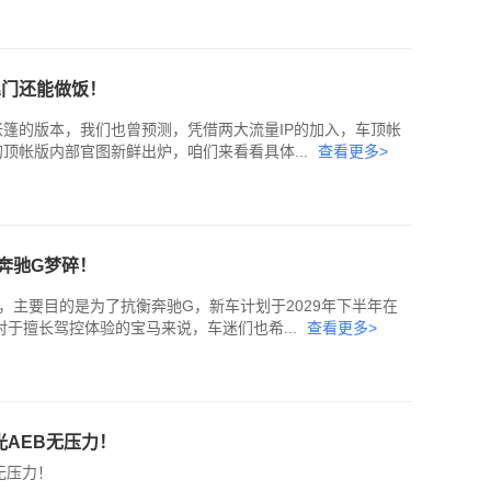
尾门还能做饭！
帐篷的版本，我们也曾预测，凭借两大流量IP的加入，车顶帐
顶帐版内部官图新鲜出炉，咱们来看看具体...
查看更多>
奔驰G梦碎！
主要目的是为了抗衡奔驰G，新车计划于2029年下半年在
对于擅长驾控体验的宝马来说，车迷们也希...
查看更多>
光AEB无压力！
B无压力！