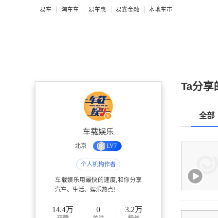
易车
淘车车
易车惠
易鑫金融
本地车市
Ta分享
全部
车载娱乐
北京
LV7
个人机构作者
车载娱乐用最快的速度,和你分享
汽车、生活、娱乐热点!
14.4万
0
3.2万