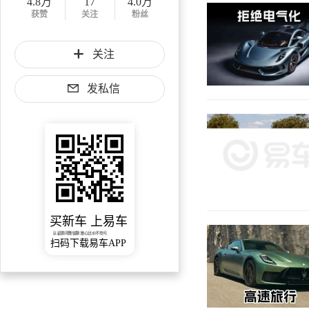
4.8万
17
4.0万
获赞
关注
粉丝
关注
发私信
买新车 上易车
认证顾问微信聊 放心比价不吃亏
扫码下载易车APP