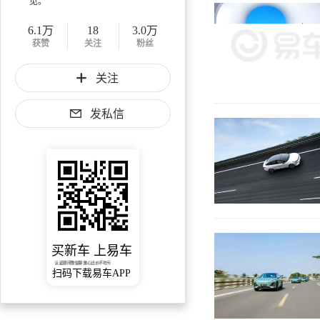
见。
6.1万
18
3.0万
获赞
关注
粉丝
关注
发私信
买新车 上易车
认证顾问微信聊 放心比价不吃亏
扫码下载易车APP