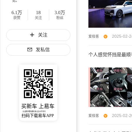
见。
6.1万
18
3.0万
获赞
关注
粉丝
关注
2025-02-2
爱极客
发私信
个人感觉怀挡是最顺
买新车 上易车
认证顾问微信聊 放心比价不吃亏
2025-02-2
扫码下载易车APP
爱极客