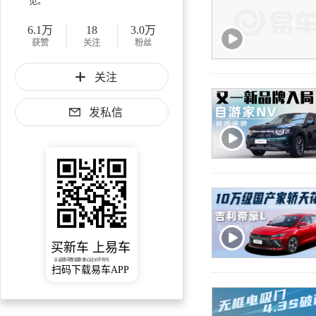
见。
6.1万
18
3.0万
获赞
关注
粉丝
关注
发私信
买新车 上易车
认证顾问微信聊 放心比价不吃亏
扫码下载易车APP