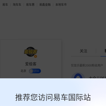
易车
淘车车
易车惠
易鑫金融
本地车市
关注
爱极客
仅显示最新2000粉丝用户
北京
LV4
大全儿061
个人机构作者
0人关注
爱极客是一家集合了汽车新闻、
评测、导购、问答、游记等多维
推荐您访问易车国际站
度内容的媒体，为喜爱汽车的你
蘑卡_Gu_6
提供最真实、专业、中肯的意
0人关注