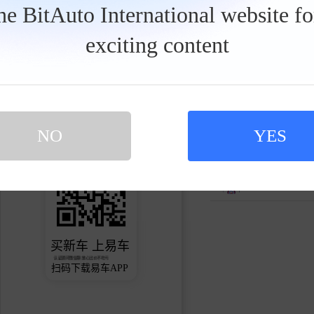
见。
the BitAuto International website f
6.1万
18
3.0万
exciting content
获赞
关注
粉丝
车手3571
0人关注
关注
感恩的菜豆
发私信
0人关注
NO
YES
车手27430
1人关注
买新车 上易车
认证顾问微信聊 放心比价不吃亏
扫码下载易车APP