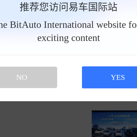
推荐您访问易车国际站
the BitAuto International website f
exciting content
NO
YES