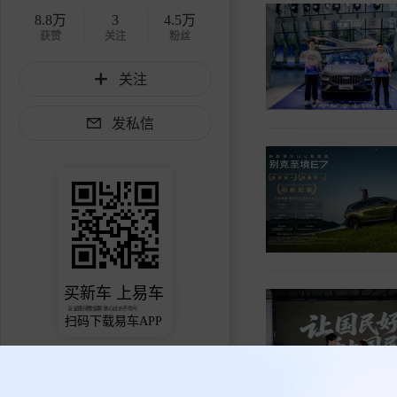
8.8万
3
4.5万
获赞
关注
粉丝
关注
发私信
买新车 上易车
认证顾问微信聊 放心比价不吃亏
扫码下载易车APP