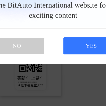
the BitAuto International website f
1.5万
2
383
获赞
关注
粉丝
exciting content
关注
发私信
NO
YES
买新车 上易车
认证顾问微信聊 放心比价不吃亏
扫码下载易车APP