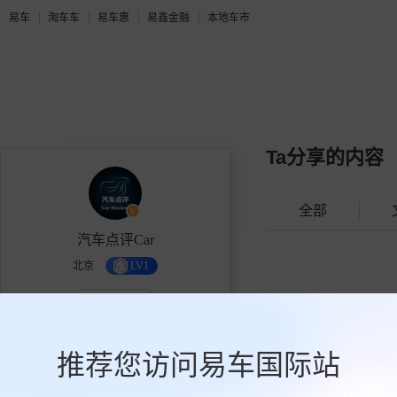
易车
淘车车
易车惠
易鑫金融
本地车市
Ta分享的内容
全部
汽车点评Car
北京
LV1
个人机构作者
知名KOL车叔领衔打造，让你成
为懂车帝!汽车领域新媒体代表，
推荐您访问易车国际站
分享汽车知识、购车秘籍、选购
技巧、行业新闻、热点事件。