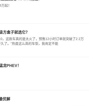
48万起！
万级方盒子就选它？
0，这款车真的是太火了，预售12小时订单就突破了2.2万
好久了。”热度这么高的车型，我肯定不能
龙PHEV！
最优解