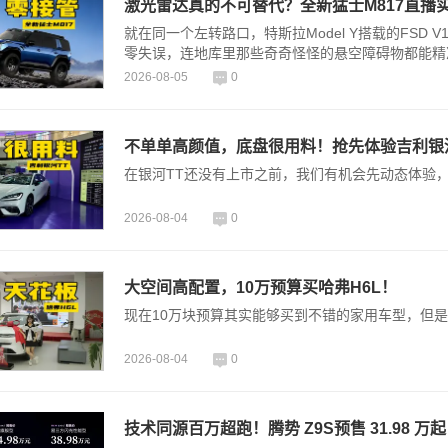
激光雷达真的不可替代？全新猛士M817直播
就在同一个左转路口，特斯拉Model Y搭载的FSD
零失误，连地库里那些奇奇怪怪的悬空障碍物都能精准
2026-08-05
0
不单单高颜值，底盘很用料！抢先体验吉利银
在银河TT还没有上市之前，我们有机会先动态体验
2026-08-04
0
大空间高配置，10万预算买哈弗H6L！
现在10万块预算其实能够买到不错的家用车型，但是
2026-08-04
0
技术同源百万超跑！腾势 Z9S预售 31.98 万起