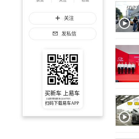
获赞
关注
粉丝
关注
发私信
买新车 上易车
认证顾问微信聊 放心比价不吃亏
扫码下载易车APP