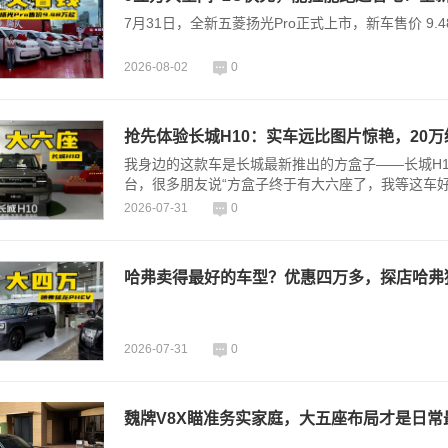
7月31日，全新五菱扬光Pro正式上市，新车售价 9.
2026-08-02
0
抢先体验长城H10：实车远比图片惊艳，20
我身边的这款车是长城最新推出的方盒子——长城H1
台，很多朋友说“方盒子终于有大六座了，我等这车
2026-07-31
0
哈弗卖得最好的车型？优惠四万多，探店哈弗猛
2026-07-31
0
魏牌V8X瞄准务实家庭，大五座布局才是日常