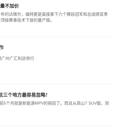
加量不加价
；今年的达喀尔，福特更是直接拿下六个赛段冠军和总成绩亚季
些顶级赛事技术下放的量产版。
作
祺广州广汇利店举行
8这三个地方最容易忽略！
5个月就是新能源MPV的销冠了。而且从高山7 SUV版，到