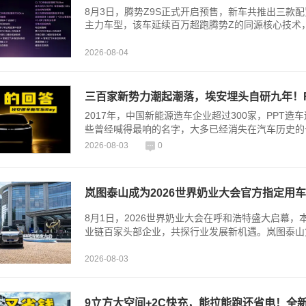
8月3日，腾势Z9S正式开启预售，新车共推出三款配置
主力车型，该车延续百万超跑腾势Z的同源核心技术，
2026-08-04
三百家新势力潮起潮落，埃安埋头自研九年！R
2017年，中国新能源造车企业超过300家，PPT
些曾经喊得最响的名字，大多已经消失在汽车历史的
2026-08-03
0
岚图泰山成为2026世界奶业大会官方指定用车
8月1日，2026世界奶业大会在呼和浩特盛大启幕
业链百家头部企业，共探行业发展新机遇。岚图泰山凭
2026-08-03
9立方大空间+2C快充，能拉能跑还省电！全新五