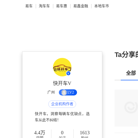
易车
淘车车
易车惠
易鑫金融
本地车市
Ta分享
全部
快开车V
广州
LV2
企业机构作者
快开车，洞察每辆车优缺点，选
车从此不纠结！
4.4万
0
1613