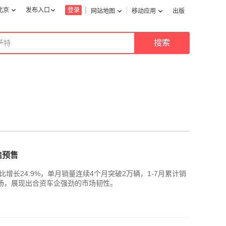
北京
发布入口
登录
网站地图
移动应用
出版
启预售
同比增长24.9%，单月销量连续4个月突破2万辆，1-7月累计销
上扬，展现出合资车企强劲的市场韧性。