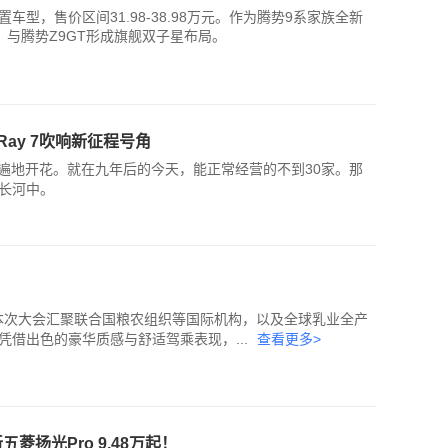
车型，售价区间31.98-38.98万元。作为腾势9系家族全新
与腾势Z9GT形成旗舰双子星布局。
ay 7吹响新征程号角
造车遍地开花。就在九年后的今天，能正常经营的不到30家。那
长河中。
，本次大会汇聚联合国粮农组织等国际机构，以及全球乳业全产
借出色的豪华质感与舒适驾乘表现，...
查看更多>
菱扬光Pro 9.48万起！