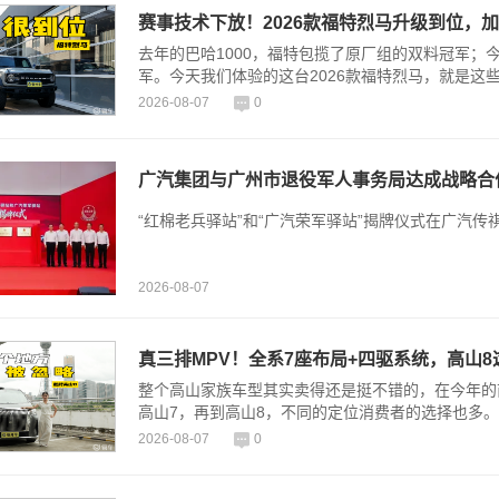
赛事技术下放！2026款福特烈马升级到位，
去年的巴哈1000，福特包揽了原厂组的双料冠军
军。今天我们体验的这台2026款福特烈马，就是这
2026-08-07
0
广汽集团与广州市退役军人事务局达成战略合
“红棉老兵驿站”和“广汽荣军驿站”揭牌仪式在广汽传
2026-08-07
真三排MPV！全系7座布局+四驱系统，高山
整个高山家族车型其实卖得还是挺不错的，在今年的前
高山7，再到高山8，不同的定位消费者的选择也多。
2026-08-07
0