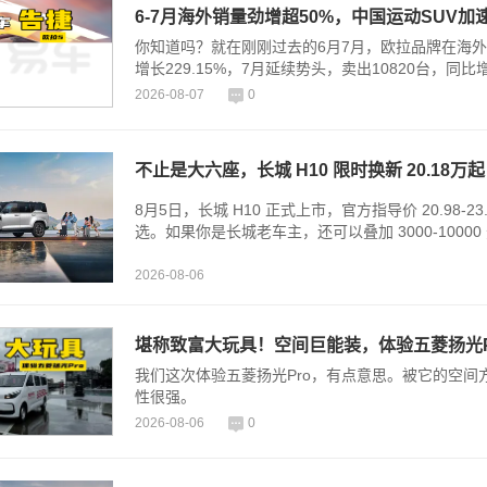
6-7月海外销量劲增超50%，中国运动SUV加
你知道吗？就在刚刚过去的6月7月，欧拉品牌在海
增长229.15%，7月延续势头，卖出10820台，同
万辆...
2026-08-07
0
不止是大六座，长城 H10 限时换新 20.18万起
8月5日，长城 H10 正式上市，官方指导价 20.98‑23.
选。如果你是长城老车主，还可以叠加 3000‑1000
2026-08-06
堪称致富大玩具！空间巨能装，体验五菱扬光P
我们这次体验五菱扬光Pro，有点意思。被它的空
性很强。
2026-08-06
0