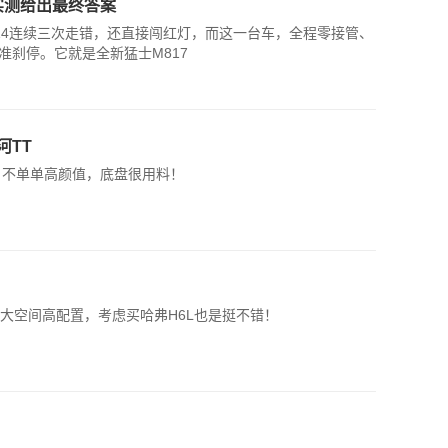
实测给出最终答案
 V14连续三次走错，还直接闯红灯，而这一台车，全程零接管、
刹停。它就是全新猛士M817
河TT
，不单单高颜值，底盘很用料！
大空间高配置，考虑买哈弗H6L也是挺不错！