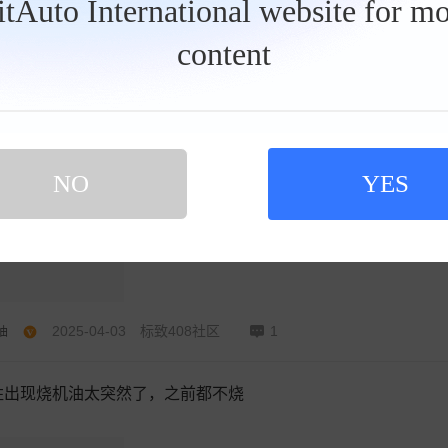
BitAuto International website for mo
content
2025-04-04
奥迪Q5L社区
1
油
烧机油问题都如何解决的
NO
YES
2025-04-03
标致408社区
1
油
胜出现烧机油太突然了，之前都不烧