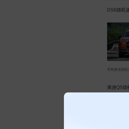
DS6烧机
司有普谈烧机
奥迪Q5