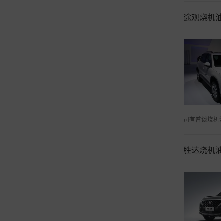
途观烧机
司有普谈烧机
胜达烧机