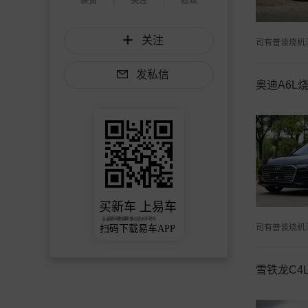
获赞
关注
粉丝
关注
司有普谈烧机
发私信
奥迪A6L
买新车 上易车
认证顾问微信聊 放心比价不吃亏
司有普谈烧机
扫码下载易车APP
雪铁龙C4