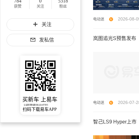
784
0
5318
获赞
关注
粉丝
2026-08-0
电动迷
关注
岚图追光S预售发布
发私信
买新车 上易车
2026-07-2
电动迷
认证顾问微信聊 放心比价不吃亏
扫码下载易车APP
智己LS9 Hyper上市