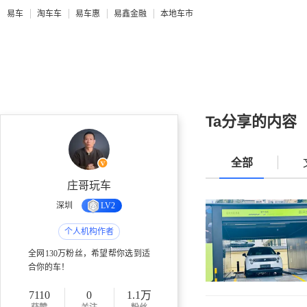
易车
淘车车
易车惠
易鑫金融
本地车市
Ta分享的内容
全部
庄哥玩车
深圳
LV2
个人机构作者
全网130万粉丝，希望帮你选到适
合你的车！
7110
0
1.1万