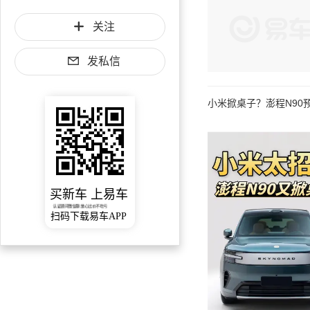
关注
发私信
小米掀桌子？澎程N90预
买新车 上易车
认证顾问微信聊 放心比价不吃亏
扫码下载易车APP