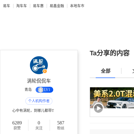
易车
淘车车
易车惠
易鑫金融
本地车市
Ta分享的内容
全部
涡轮侃侃车
青岛
LV1
个人机构作者
心中有涡轮，到哪儿都带T
6289
0
587
获赞
关注
粉丝