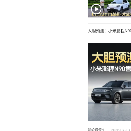
大胆预测：小米鹏程N90
涡轮侃侃车
2026-07-13