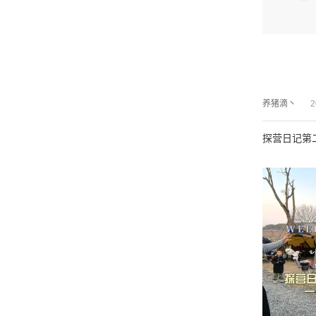
养猪滴丶
2
探营日记第