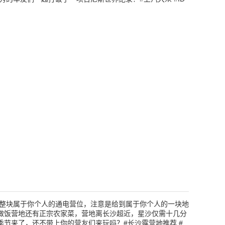
一整块属于你个人的通电营位，注意是给到属于你个人的一块地
做饭营地还有正宗农家菜，营地离长沙超近，星沙仅需十几分
节来了，还不带上你的营友们来玩吗？#长沙露营地推荐 #