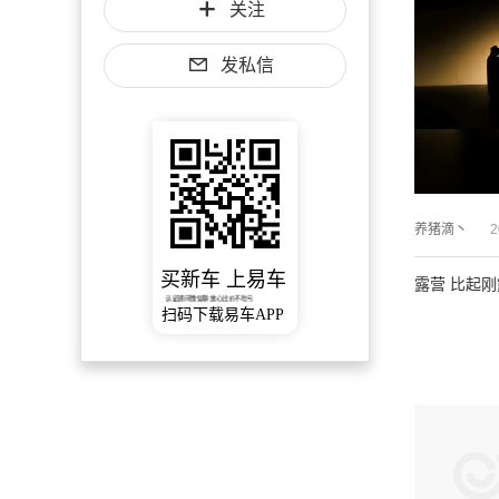
关注
发私信
养猪滴丶
2
买新车 上易车
露营 比起
认证顾问微信聊 放心比价不吃亏
扫码下载易车APP