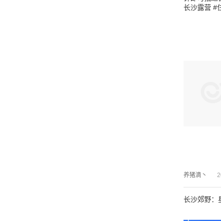
长沙露营 #
养猪滴丶
2
长沙郊野：