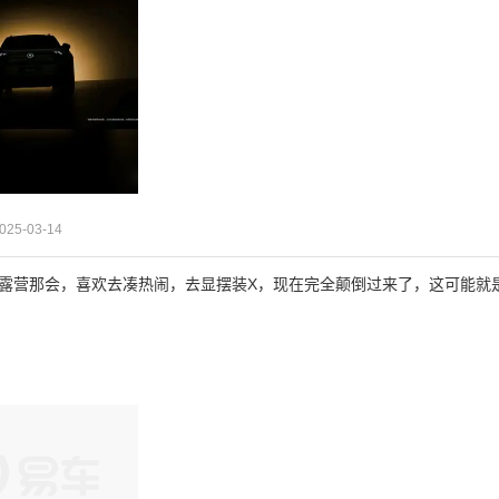
025-03-14
刚露营那会，喜欢去凑热闹，去显摆装X，现在完全颠倒过来了，这可能就