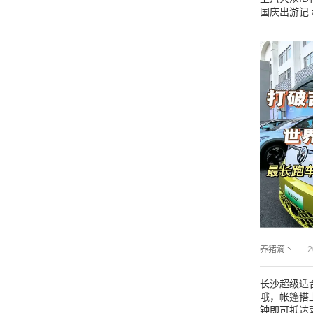
国庆出游记 
养猪滴丶
2
长沙超级适
哦，帐篷搭
钟即可抵达