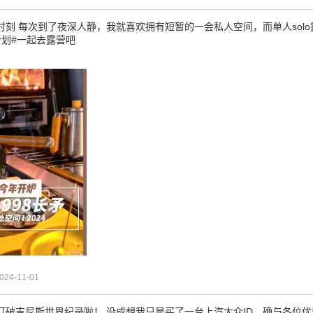
时刻 每次到了夜深人静，我就喜欢拥有短暂的一会私人空间，而单人sol
计划#一起去露营吧
024-11-01
D打破吉尼斯世界纪录啦！ 没成想我只是买了一台上汽大众ID，确与各位优