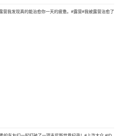
o露营我发现真的能治愈你一天的疲惫。#露营#我被露营治愈了
秀的车友们一起打破了一项吉尼斯世界纪录！#上汽大众 #ID