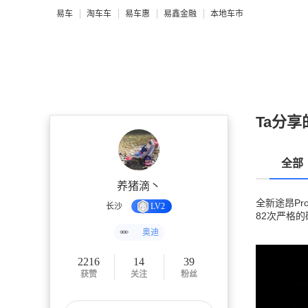
易车
淘车车
易车惠
易鑫金融
本地车市
Ta分享
全部
养猪滴丶
全新途昂P
长沙
LV2
82次严格的
奥迪
2216
14
39
获赞
关注
粉丝