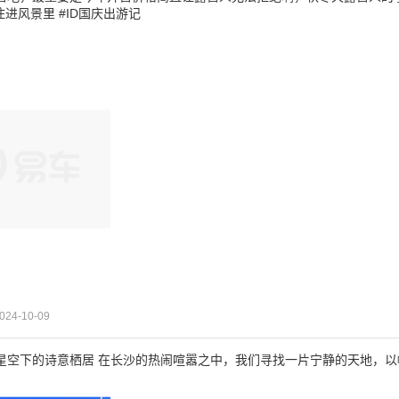
住进风景里 #ID国庆出游记
024-10-09
星空下的诗意栖居 在长沙的热闹喧嚣之中，我们寻找一片宁静的天地，以