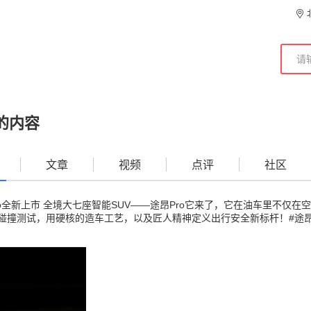
的内容
文章
视频
点评
社区
ro全新上市 全境大七座智能SUV——途昂Pro它来了，它在油车里不仅
碰撞测试，用硬核的造车工艺，以及匠人精神定义出行安全新标杆！#途昂Pr