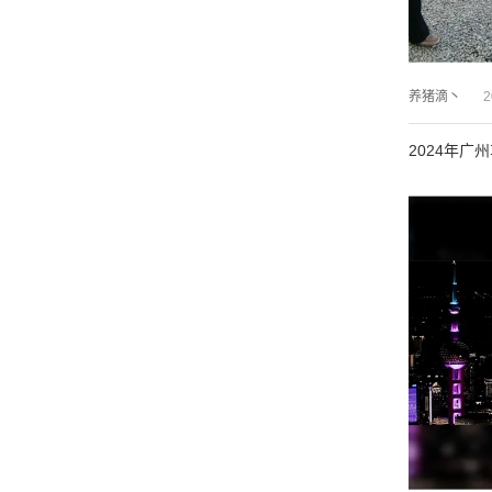
养猪滴丶
2
2024年广