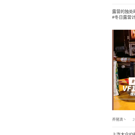
露营的独处
#冬日露营
养猪滴丶
2
上汽大众I