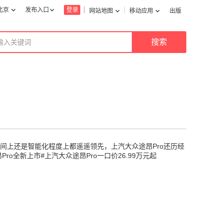
北京
发布入口
登录
网站地图
移动应用
出版
在空间上还是智能化程度上都遥遥领先，上汽大众途昂Pro还历经
o全新上市#上汽大众途昂Pro一口价26.99万元起