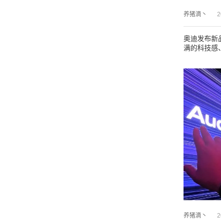
养猪滴丶
2
奥迪发布新
满的科技感、
养猪滴丶
2