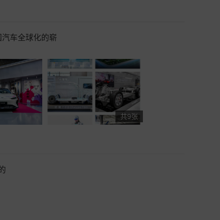
国汽车全球化的崭
共9张
的