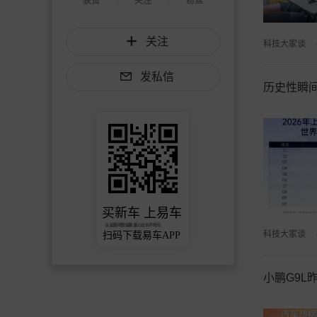
获赞
关注
粉丝
关注
科技大家谈
发私信
历史性瞬
买新车 上易车
认证顾问微信聊 放心比价不吃亏
科技大家谈
扫码下载易车APP
小鹏G9