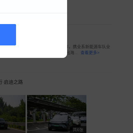
显实力
前在西安启航。比亚迪作为核心护航伙伴，携全系新能源车队全
座文化名城，最终汇于深圳、扬帆出海...
查看更多>
行·启迪之路
共6张