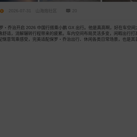
2026-07-31
山海炮社区
20
保罗・乔治开启 2026 中国行搭乘小鹏 GX 出行。他是真高啊，好在车
逸舒适，消解辗转行程带来的疲累。车内空间布局灵活多变，闲暇出行打
配惬意驾乘感受，完美适配保罗・乔治出行、休闲各类日常场景，也是其