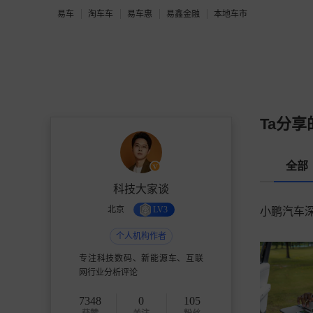
易车
淘车车
易车惠
易鑫金融
本地车市
Ta分享
全部
科技大家谈
北京
LV3
小鹏汽车深
个人机构作者
专注科技数码、新能源车、互联
网行业分析评论
7348
0
105