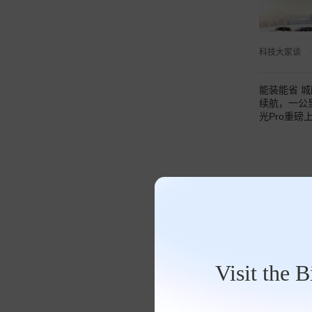
科技大家谈
能装能省 城
续航，一公
光Pro重磅
Visit the 