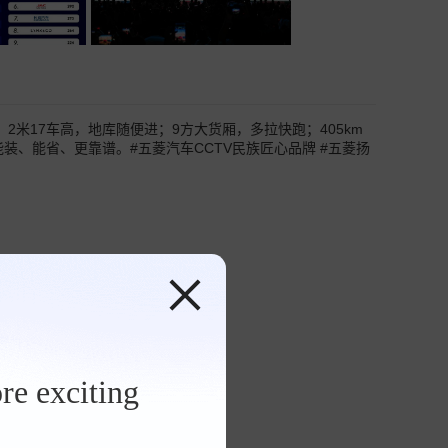
起。2米17车高，地库随便进；9方大货厢，多拉快跑；405km
装、能省、更靠谱。#五菱汽车CCTV民族匠心品牌 #五菱扬
re exciting