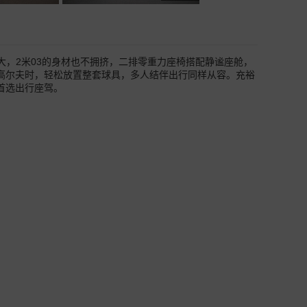
空间大，2米03的身材也不拥挤，二排零重力座椅搭配静谧座舱，
高尔夫时，轻松放置整套球具，多人结伴出行同样从容。充裕
首选出行座驾。