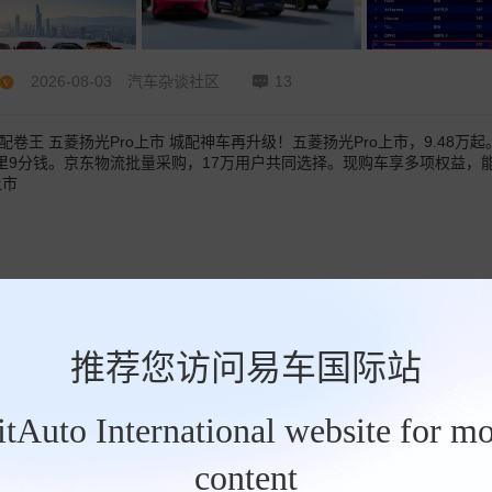
2026-08-03
汽车杂谈社区
13
配卷王 五菱扬光Pro上市 城配神车再升级！五菱扬光Pro上市，9.48万
里9分钱。京东物流批量采购，17万用户共同选择。现购车享多项权益，能
上市
推荐您访问易车国际站
BitAuto International website for mo
content