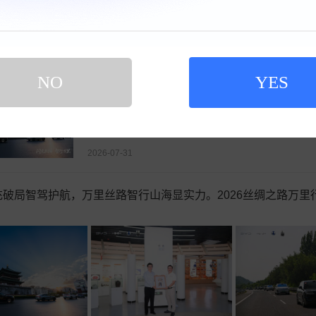
2026-08-01
NO
YES
比亚迪闪充破局智驾护航，万里丝路智行山海
2026丝绸之路万里行·启迪之路跨国全媒体活动日
程随行，溯源药、瓷、丝、茶四大古丝路物产，串联多
2026-07-31
破局智驾护航，万里丝路智行山海显实力。2026丝绸之路万里