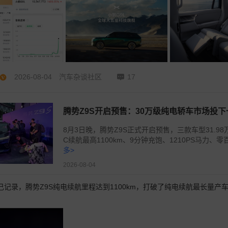
2026-08-04
汽车杂谈社区
17
腾势Z9S开启预售：30万级纯电轿车市场投
8月3日晚，腾势Z9S正式开启预售，三款车型31.98万
C续航最高1100km、9分钟充饱、1210PS马力、零
多>
2026-08-04
己记录，腾势Z9S纯电续航里程达到1100km，打破了纯电续航最长量产