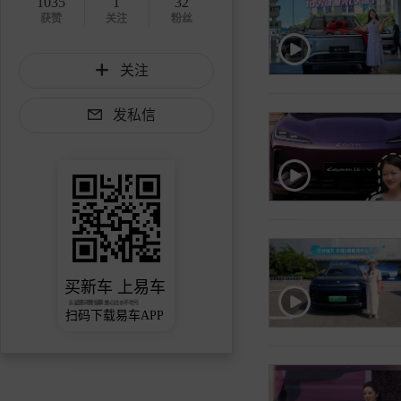
1035
1
32
获赞
关注
粉丝
关注
发私信
买新车 上易车
认证顾问微信聊 放心比价不吃亏
扫码下载易车APP