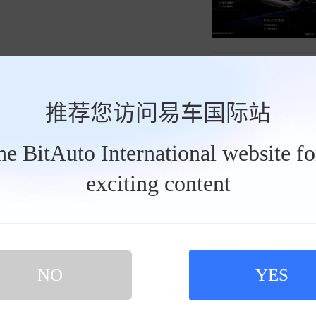
推荐您访问易车国际站
the BitAuto International website f
exciting content
NO
YES