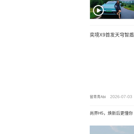
奕境X9首发天穹智盾
2026-07-03
留青青Abi
尚界H5，焕新后更懂你