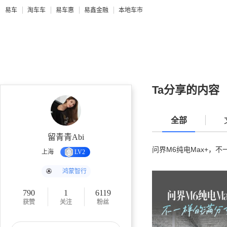
易车
淘车车
易车惠
易鑫金融
本地车市
Ta分享的内容
全部
留青青Abi
问界M6纯电Max+，
上海
LV2
鸿蒙智行
790
1
6119
获赞
关注
粉丝