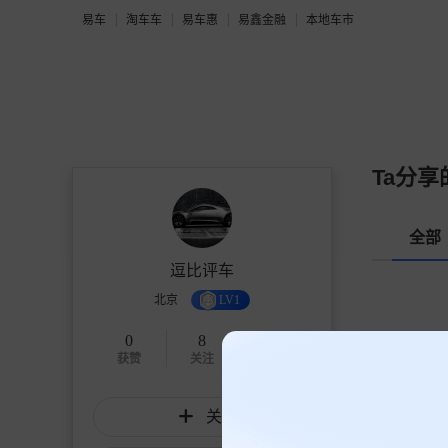
易车
淘车车
易车惠
易鑫金融
本地车市
Ta分享
全部
逗比评车
北京
LV1
0
8
1068
获赞
关注
粉丝
关注