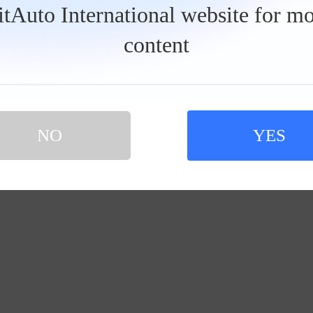
BitAuto International website for mo
content
暂未发布任何内容
NO
YES