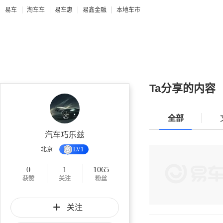
易车
淘车车
易车惠
易鑫金融
本地车市
Ta分享的内容
全部
汽车巧乐兹
北京
LV1
0
1
1065
获赞
关注
粉丝
关注