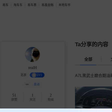
易车
淘车车
易车惠
易鑫金融
本地车市
Ta分享的内容
全部
realH
北京
LV1
A7L黑武士磨合期油
奥迪
51
1
2
获赞
关注
粉丝