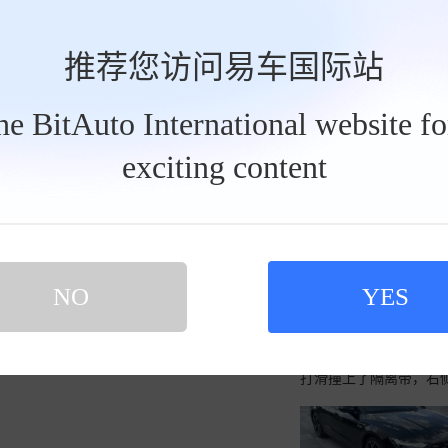
关注
推荐您访问易车国际站
发私信
2024-06-10
奥
realH
the BitAuto International website f
realH
2024-05-24
exciting content
年轻有为开奥迪
买新车 上易车
认证顾问微信聊 放心比价不吃亏
【购车经历】 购买A7
扫码下载易车APP
NO
YES
车的想法，随即就开始
几眼，车尾部贴的是上汽
主的购车分享。那时买
打滑撞上了隔离带，右