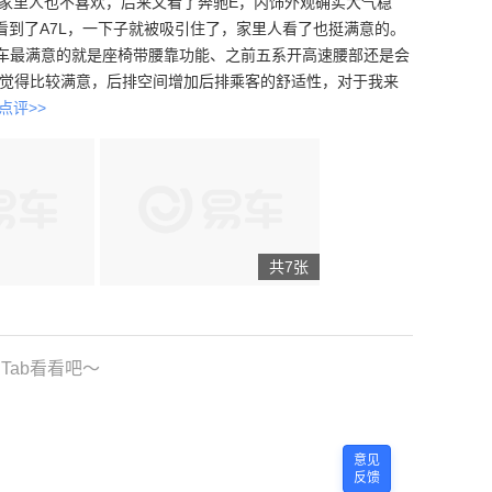
家里人也不喜欢，后来又看了奔驰E，内饰外观确实大气稳
到了A7L，一下子就被吸引住了，家里人看了也挺满意的。
整车最满意的就是座椅带腰靠功能、之前五系开高速腰部还是会
间我觉得比较满意，后排空间增加后排乘客的舒适性，对于我来
点评>>
共7张
Tab看看吧～
意见
反馈