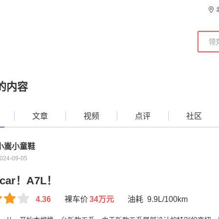
的内容
文章
视频
点评
社区
小嵩小童鞋
024-09-05
 car！A7L！
4.36
裸车价
34万元
油耗 9.9L/100km