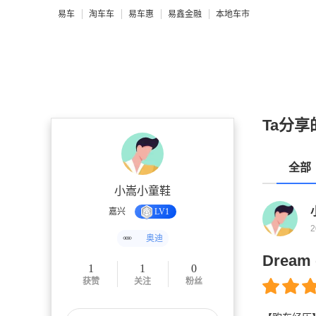
易车
淘车车
易车惠
易鑫金融
本地车市
Ta分享
全部
小嵩小童鞋
嘉兴
LV1
2
奥迪
Dream
1
1
0
获赞
关注
粉丝