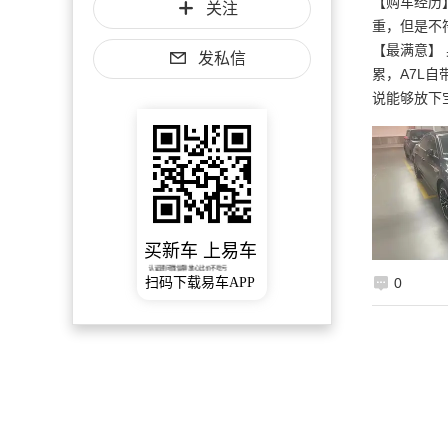
【购车经历
关注
重，但是不
【最满意】
发私信
累，A7L
说能够放下
买新车 上易车
认证顾问微信聊 放心比价不吃亏
扫码下载易车APP
0