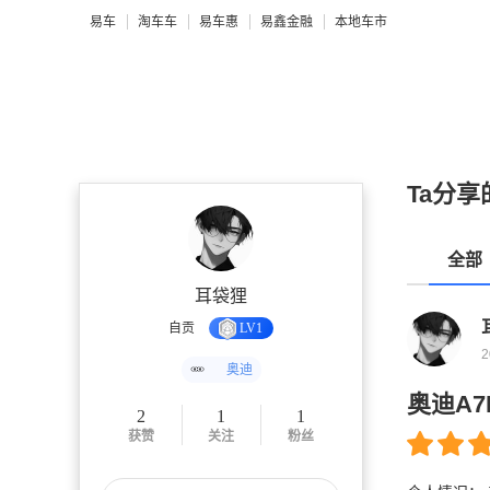
易车
淘车车
易车惠
易鑫金融
本地车市
Ta分享
全部
耳袋狸
自贡
LV1
2
奥迪
奥迪A
2
1
1
获赞
关注
粉丝