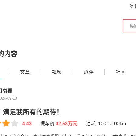
的内容
文章
视频
点评
社区
耳袋狸
024-09-18
7L满足我所有的期待！
4.43
裸车价
42.58万元
油耗 10.0L/100km