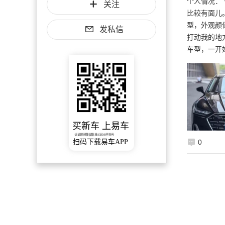
个人情况：
关注
比较有面儿
型，外观颜
发私信
打动我的地
车型，一开
买新车 上易车
认证顾问微信聊 放心比价不吃亏
扫码下载易车APP
0