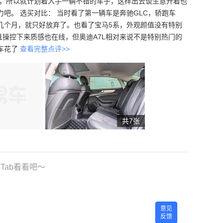
把，所以就计划着入手一辆不错的车子，这样出去谈生意开着也
吧。 选买对比： 当时看了第一辆车是奔驰GLC，轿跑车
几个月，就只好放弃了。也看了宝马5系，外观颜值没有特别
且操控下来质感也在线，但奥迪A7L相对来说不是特别热门的
车花了
查看完整点评>>
共7张
Tab看看吧～
意见
反馈