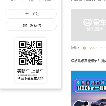
获赞
关注
粉丝
关注
发私信
2026-08-0
智算派
续航焦虑真能根治？腾势Z
买新车 上易车
认证顾问微信聊 放心比价不吃亏
扫码下载易车APP