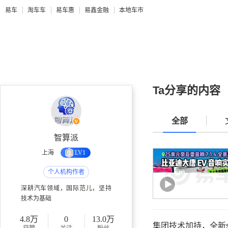
易车
淘车车
易车惠
易鑫金融
本地车市
Ta分享的内容
全部
智算派
上海
LV1
个人机构作者
深耕汽车领域，国际范儿，坚持
技术为基础
4.8万
0
13.0万
集团技术加持，全新s