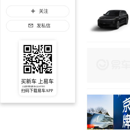
关注
发私信
买新车 上易车
认证顾问微信聊 放心比价不吃亏
扫码下载易车APP