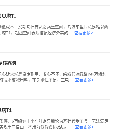
贝塔T1
勤低成本，又期盼拥有宽裕乘坐空间，筛选车型时总是难以两
塔T1，越级空间表现搭配经济务实的...
查看更多>
硬核靠谱
核心诉求就是稳定耐用、省心不坏，纷纷筛选靠谱的6万级纯
成本缩减用料，车身刚性不足、三电...
查看更多>
塔T1
质感，6万级纯电小车注定只能沦为基础代步工具，无法满足
现用车自由，不用为低价妥协品质。...
查看更多>