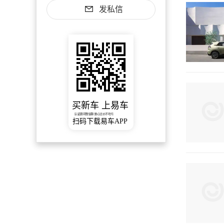
发私信
买新车 上易车
认证顾问微信聊 放心比价不吃亏
扫码下载易车APP