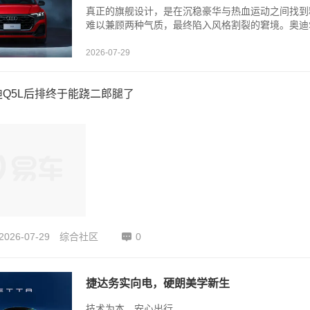
真正的旗舰设计，是在沉稳豪华与热血运动之间找到
难以兼顾两种气质，最终陷入风格割裂的窘境。奥迪S
2026-07-29
Q5L后排终于能跷二郎腿了
2026-07-29
综合社区
0
捷达务实向电，硬朗美学新生
技术为本，安心出行