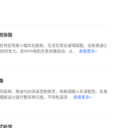
效体验
在特定场景小幅优化能耗，无法实现全速域赋能。全新奥迪Q
协同发力。其中P0电机负责安静启动，从...
查看更多>
骨
的延伸。奥迪SQ8深谙克制美学，将格调融入车漆配色、车身
腻设计提升整车辨识度。不同色调漆...
查看更多>
式听觉