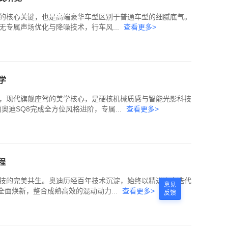
的核心关键，也是高端豪华车型区别于普通车型的细腻底气。
无专属声场优化与降噪技术，行车风...
查看更多>
学
，现代旗舰座驾的美学核心，是硬核机械质感与智能光影科技
迪SQ8完成全方位风格进阶，专属...
查看更多>
程
技的完美共生。奥迪历经百年技术沉淀，始终以精进姿态迭代
意见
全面焕新，整合成熟高效的混动动力...
查看更多>
反馈