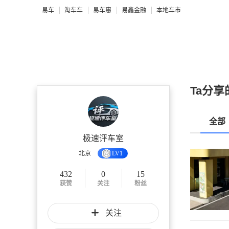
易车
淘车车
易车惠
易鑫金融
本地车市
Ta分享
全部
极速评车室
北京
LV1
432
0
15
获赞
关注
粉丝
关注