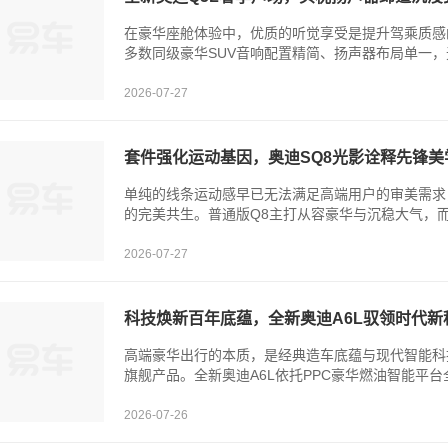
在豪华座舱体验中，优质的听觉享受是提升驾乘质感
多数同级豪华SUV音响配置精简、扬声器布局单一，
2026-07-27
套件强化运动基因，奥迪SQ8光影诠释先锋美
单纯的线条运动感早已无法满足高端用户的审美需求
的完美共生。普通版Q8主打从容豪华与沉稳大气，而奥
2026-07-27
科技焕新百年底蕴，全新奥迪A6L驭领时代新
高端豪华出行的本质，是经典造车底蕴与现代智能科
旗舰产品。全新奥迪A6L依托PPC豪华燃油智能平台
2026-07-26