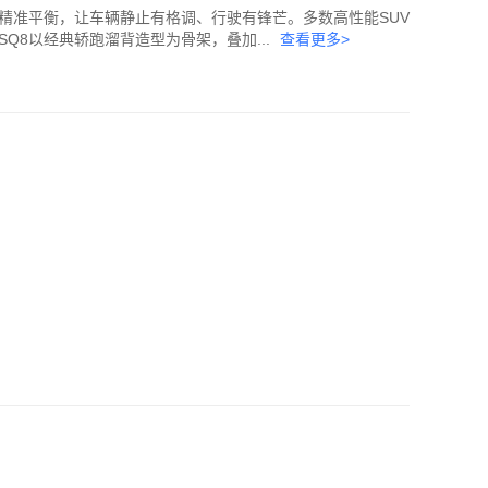
精准平衡，让车辆静止有格调、行驶有锋芒。多数高性能SUV
Q8以经典轿跑溜背造型为骨架，叠加...
查看更多>