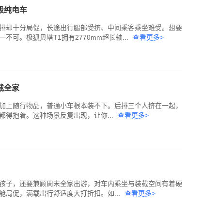
级纯电车
排却十分局促，长途出行腿部受挤、中间乘客乘坐难受。想要
可。极狐贝塔T1拥有2770mm超长轴...
查看更多>
载全家
加上随行物品，普通小车根本装不下。后排三个人挤在一起，
得抱着。这种场景反复出现，让你...
查看更多>
孩子，还要兼顾周末全家出游，对车内乘坐与装载空间有着硬
舱局促，满载出行舒适度大打折扣。如...
查看更多>