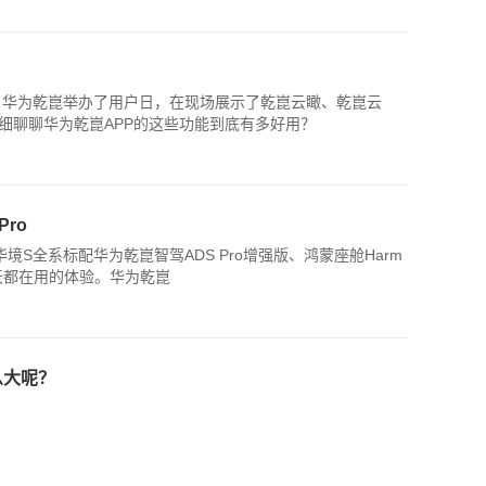
，华为乾崑举办了用户日，在现场展示了乾崑云瞰、乾崑云
细聊聊华为乾崑APP的这些功能到底有多好用？
ro
S全系标配华为乾崑智驾ADS Pro增强版、鸿蒙座舱Harm
每天都在用的体验。华为乾崑
么大呢？
？