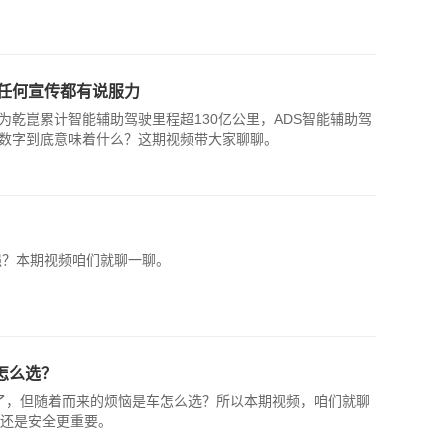
任何宣传都有说服力
乾崑累计智能辅助驾驶里程超130亿公里，ADS智能辅助驾
些数字到底意味着什么？这期视频带大家聊聊。
强？本期视频咱们就聊一聊。
怎么选？
了，但随着而来的烦恼是车怎么选？所以本期视频，咱们就聊
要还是安全更重要。