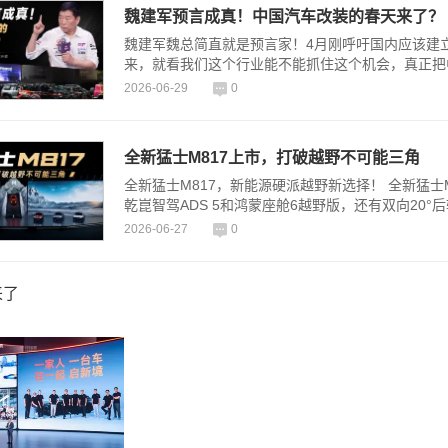
魏建军预言成真！中国汽车改装的春天来了？
魏建军魏总简直就是预言家！4月刚呼吁国内应该建
来，就看我们这个行业能不能抓住这个机会，真正把
2026-06-29
0
全新猛士M817上市，打破越野不可能三角
全新猛士M817，新能源硬派越野新选择！ 全新猛
乾崑智驾ADS 5和鸿蒙座舱6越野版，还有双向20
2026-06-27
0
来了