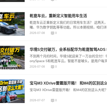
乾崑车云，重新定义智能用车生活
乾崑车云正重新定义我们的日常用车生活？ 这两天
曦、华为数字钥匙等等功能。所以本期视频，咱们详
2026-07-08
0
华境S交付破万，全系标配华为乾崑智驾ADS P
不到两个月的时间，华境S就迎来了一万台的交付！华境
onySpace 5和乾崑车云。智能不是噱头，是用户
2026-07-08
0
宝马M3 XDrive雷霆版开箱！ 和M4的区别这
宝马M3 XDrive雷霆版开箱！ 和M4的区别这么大呢
2026-07-07
0