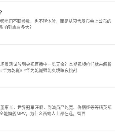
？
视频咱们不聊参数、也不聊体验，而是从预售发布会上公布的
影响到底有多大？
限场景测试放到央视直播中一览无余？本期视频咱们就来解析
#华为乾崑# #华为乾崑赋能奕境暗夜挑战
飞董事长，世界冠军汪顺，到演员严屹宽、佟丽娅等等精英都
全能旗舰MPV，为什么高端人士都在选，智界