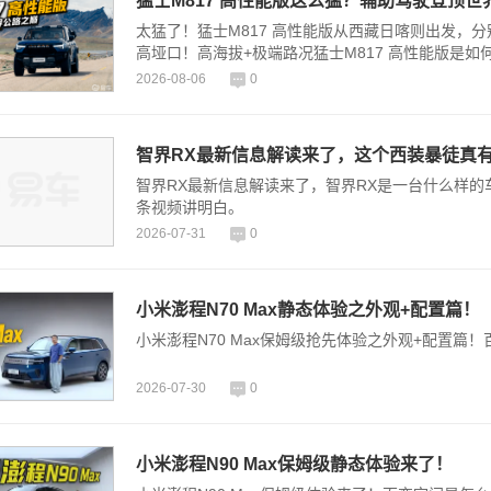
猛士M817 高性能版这么猛？辅助驾驶登顶世
太猛了！猛士M817 高性能版从西藏日喀则出发，分
高垭口！高海拔+极端路况猛士M817 高性能版是如
2026-08-06
0
智界RX最新信息解读来了，这个西装暴徒真
智界RX最新信息解读来了，智界RX是一台什么样的
条视频讲明白。
2026-07-31
0
小米澎程N70 Max静态体验之外观+配置篇！
小米澎程N70 Max保姆级抢先体验之外观+配置篇
2026-07-30
0
小米澎程N90 Max保姆级静态体验来了！