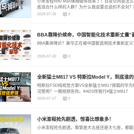
小米澎程N90 Max保姆级体验来了！百变空间是
底适合什么样的人群？为什么我说雷总说的不全对？
2026-07-30
0
BBA靠降价续命，中国智能化技术重新丈量“
BBA集体降价？豪华正在被中国智造用技术重新定
2026-07-30
0
全新猛士M817 VS 特斯拉Model Y，到底
特斯拉FSD纯视觉方案VS全新猛士M817搭载的华
况使用？一期视频告你。#ADS伴我行#猛士M817
2026-07-27
0
小米澎程抢先剧透，惊喜比想象多！
小米澎程抢先剧透，甭管是大五座还是大七座，都能