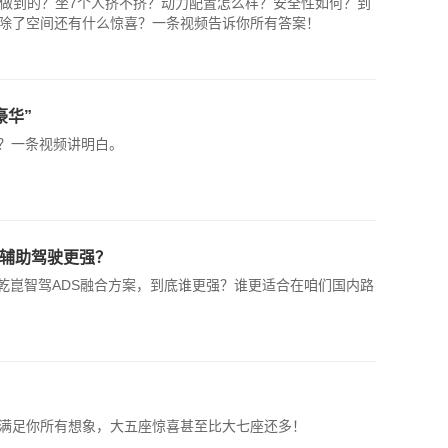
怎么做到的？坐7个人挤不挤？动力配置怎么样？安全性如何？到
除了空间还有什么惊喜？一条视频告诉你所有答案！
豪华”
义？一条视频讲明白。
谁的辅助驾驶更强？
为乾崑智驾ADS融合方案，到底谁更强？谁更适合在咱们国内路
满足你所有想象，大五座惊喜甚至比大七座还多！