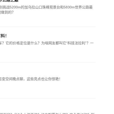
界公路之巅
别挑战5200m的加乌拉山口珠峰观景台和5830m世界公路最
何做到的？
有料！
车？它的价格定位是什么？为啥网友都叫它“科技法拉利”？一
！百变空间晚点聊，这些亮点也让你惊艳！