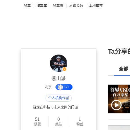
易车
淘车车
易车惠
易鑫金融
本地车市
Ta分享
全部
燕山派
北京
LV1
个人机构作者
游走在科技与未来之间的门派
51
0
1
获赞
关注
粉丝