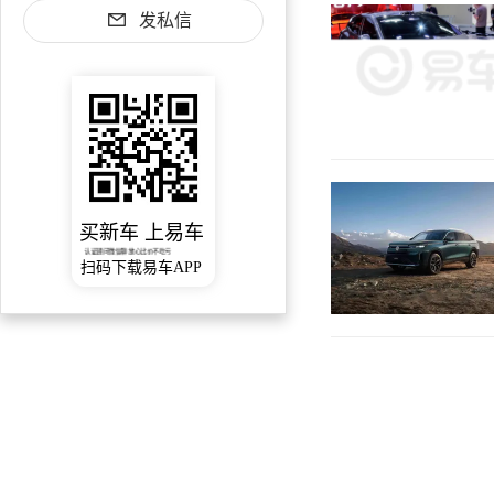
发私信
买新车 上易车
认证顾问微信聊 放心比价不吃亏
扫码下载易车APP