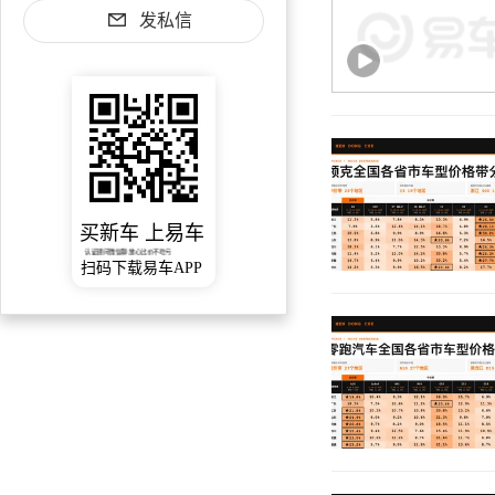
发私信
买新车 上易车
认证顾问微信聊 放心比价不吃亏
扫码下载易车APP