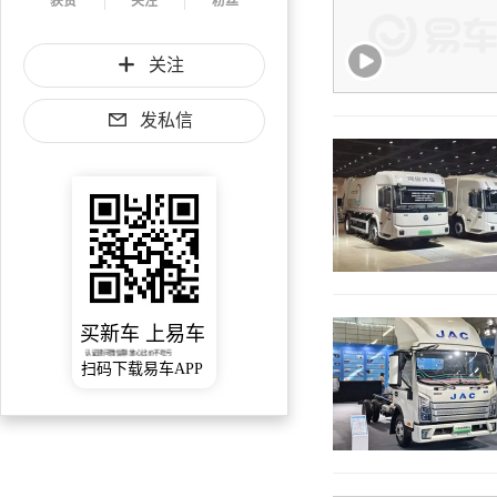
获赞
关注
粉丝
关注
发私信
买新车 上易车
认证顾问微信聊 放心比价不吃亏
扫码下载易车APP