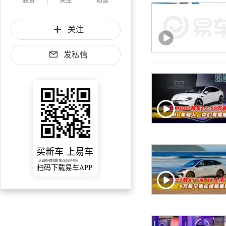
获赞
关注
粉丝
关注
发私信
买新车 上易车
认证顾问微信聊 放心比价不吃亏
扫码下载易车APP