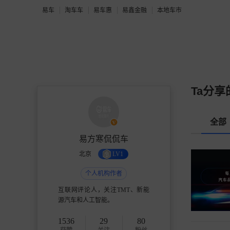
易车
淘车车
易车惠
易鑫金融
本地车市
Ta分享
全部
易方寒侃侃车
北京
LV1
个人机构作者
互联网评论人，关注TMT、新能
源汽车和人工智能。
1536
29
80