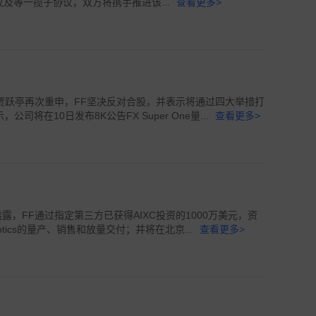
协议及等一揽子协议，双方将携手推进该...
查看更多>
联席CEO贾跃亭再次重申，FF坚决反对合股，并表示将通过四大举措打
将在10日发布8K公告FX Super One量...
查看更多>
跃亭透露，FF通过指定第三方已获得AIXC投资的1000万美元，资
obotics的量产、销售和放量交付；并将在北京...
查看更多>