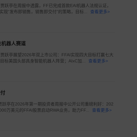
联席CEO贾跃亭在周报中透露，FF已完成首款EAI机器人法规认证，
现“发布即销售，销售即交付”的策略，目标...
查看更多>
胜机器人赛道
席CEO贾跃亭展望2026年双上市公司：FFAI实现四大目标打赢七大
标美国头部具身智能机器人阵营；AIxC加...
查看更多>
交付
席CEO贾跃亭在2026年第一期投资者周报中公开公司重磅利好：202
1000万美元的FFAI股票启动RWA业务，助力FF...
查看更多>