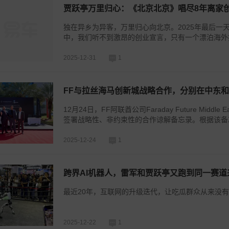
贾跃亭万里归心：《北京北京》唱尽8年离家
独在异乡为异客，万里归心向北京。2025年最后
中，我们听不到激昂的创业宣言，只有一个漂泊海外持续
2025-12-31
1
FF与拉丝海马创新城战略合作，分别在中东
12月24日，FF阿联酋公司Faraday Future Middle Eas
签署战略性、非约束性的合作谅解备忘录。根据该备忘录
2025-12-24
1
跨界AI机器人，雷军和贾跃亭又跑到同一赛道
最近20年，互联网的升级迭代，让吃瓜群众从来没
2025-12-22
1