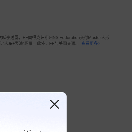
贾跃亭透露，FF向得克萨斯州NS Federation交付Master人形
和“人车+表演”场景。此外，FF与美国交通...
查看更多>