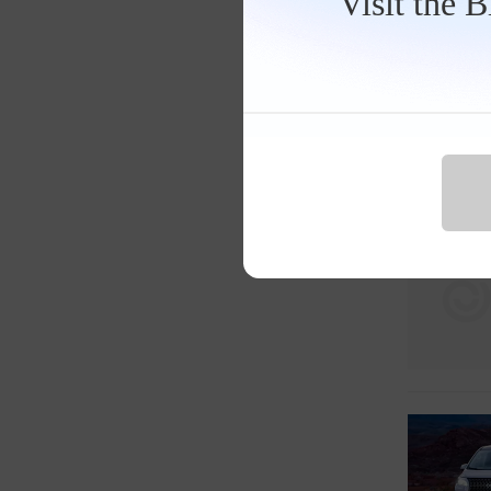
Visit the 
易方寒侃侃车