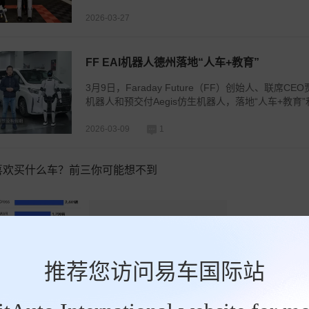
2026-03-27
FF EAI机器人德州落地“人车+教育”
3月9日，Faraday Future（FF）创始人、联席CEO
机器人和预交付Aegis仿生机器人，落地“人车+教育”
2026-03-09
1
喜欢买什么车？前三你可能想不到
推荐您访问易车国际站