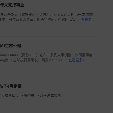
2年未完成事业
全球CEO贾跃亭发表《致投资人一封信》，表示公司近期已完成7000
本、AI体系五大变革，用两年时间，带领团队实...
查看更
AI生态公司
day Future（简称"FF"）宣布一系列人事调整：公司董事会
g为FF全球执行董事长；同意Matthias ...
查看更多>
布了4月销量
“没有放假”，纷纷公布了4月份汽车销量。