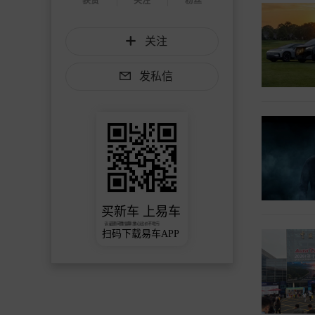
获赞
关注
粉丝
关注
发私信
买新车 上易车
认证顾问微信聊 放心比价不吃亏
扫码下载易车APP