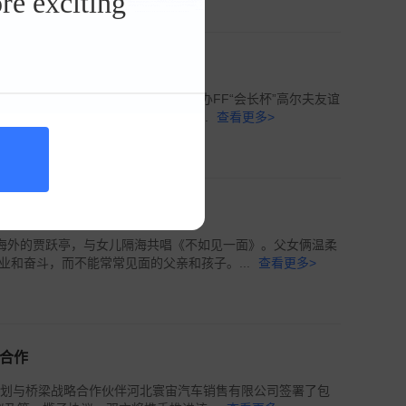
re exciting
俱乐部（Wild Wolf Golf Club）举办FF“会长杯”高尔夫友谊
高尔夫俱乐部成员、企业家、商业领...
查看更多>
请拥抱家人
在海外的贾跃亭，与女儿隔海共唱《不如见一面》。父女俩温柔
和奋斗，而不能常常见面的父亲和孩子。...
查看更多>
型合作
宣，公司按计划与桥梁战略合作伙伴河北寰宙汽车销售有限公司签署了包