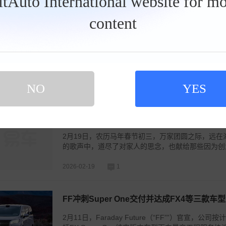
BitAuto International website for mo
2026-03-04
综合社区
0
content
FF开启EAI“人车+高尔夫”应用新场景
3月4日，Faraday Future日前于洛杉矶携手野狼高尔夫
赛。共有超过100位参赛者出席本次赛事，包括野狼
NO
2026-03-04
1
YES
听完泪目！贾跃亭父女春节合唱：创业再忙也
2月19日，农历马年春节初三，万家团圆之际，远
的歌声中，道尽了对家人的思念，也献给那些因为创业
2026-02-19
1
FF冲刺Super One交付并达成FX4等三款车
2月11日，Faraday Future（“FF””）官