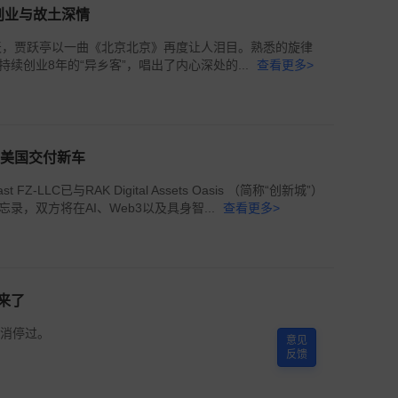
创业与故土深情
一天，贾跃亭以一曲《北京北京》再度让人泪目。熟悉的旋律
创业8年的“异乡客”，唱出了内心深处的...
查看更多>
和美国交付新车
t FZ-LLC已与RAK Digital Assets Oasis （简称“创新城”）
，双方将在AI、Web3以及具身智...
查看更多>
来了
有消停过。
意见
反馈