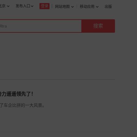
北京
发布入口
登录
网站地图
移动应用
出版
势力遥遥领先了！
了车企比拼的一大风景。