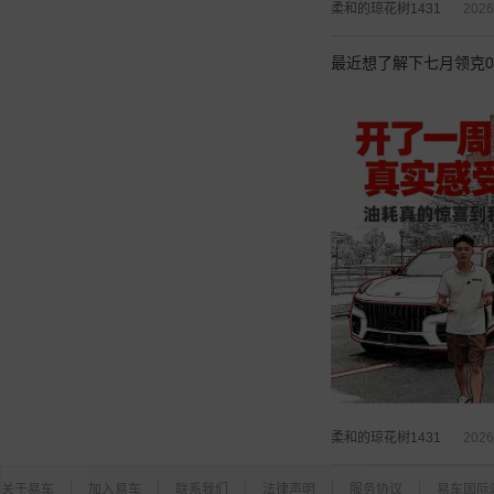
柔和的琼花树1431
2026
最近想了解下七月领克
柔和的琼花树1431
2026
关于易车
加入易车
联系我们
法律声明
服务协议
易车国际