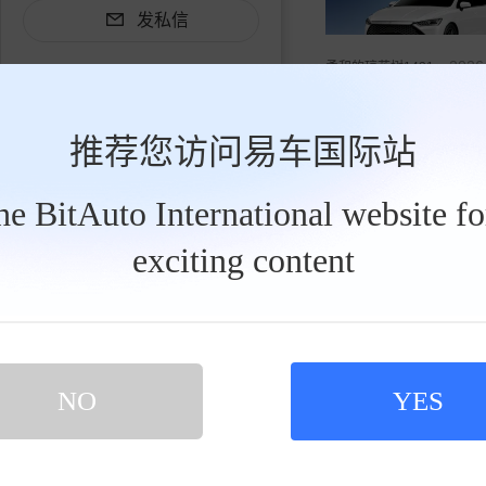
发私信
2026
柔和的琼花树1431
一盏睫毛眼，半程追风
推荐您访问易车国际站
the BitAuto International website f
买新车 上易车
exciting content
认证顾问微信聊 放心比价不吃亏
扫码下载易车APP
NO
YES