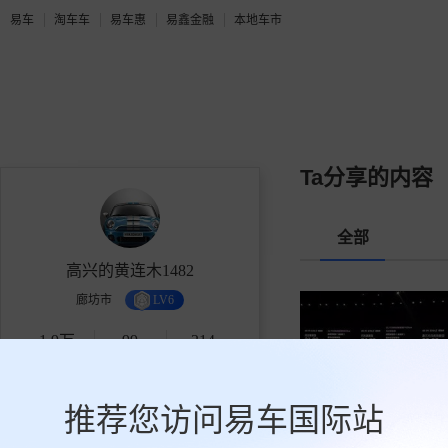
易车
淘车车
易车惠
易鑫金融
本地车市
Ta分享的内容
全部
高兴的黄连木1482
廊坊市
LV6
1.9万
99
314
获赞
关注
粉丝
推荐您访问易车国际站
关注