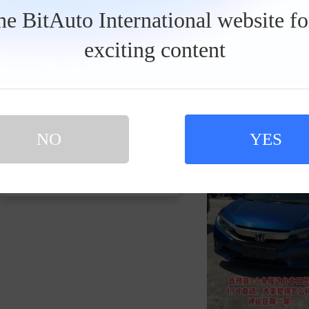
发私信
the BitAuto International website f
exciting content
本田思域1.5T自动
NO
YES
买新车 上易车
认证顾问微信聊 放心比价不吃亏
扫码下载易车APP