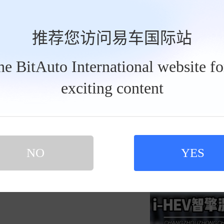
发私信
推荐您访问易车国际站
the BitAuto International website f
exciting content
无与伦比蓝莓8623
2026
买新车 上易车
认证顾问微信聊 放心比价不吃亏
吉利第五代帝豪iHEV！
扫码下载易车APP
NO
YES