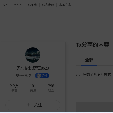
易车
淘车车
易车惠
易鑫金融
本地车市
Ta分享的内容
全部
无与伦比蓝莓8623
开启理想全系专营模式
锡林郭勒盟
LV6
2.2万
101
298
获赞
关注
粉丝
关注