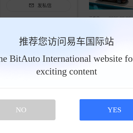
发私信
2026-08-06
三冬日wu
来听听车圈大佬怎么评
推荐您访问易车国际站
the BitAuto International website f
买新车 上易车
exciting content
认证顾问微信聊 放心比价不吃亏
扫码下载易车APP
NO
YES